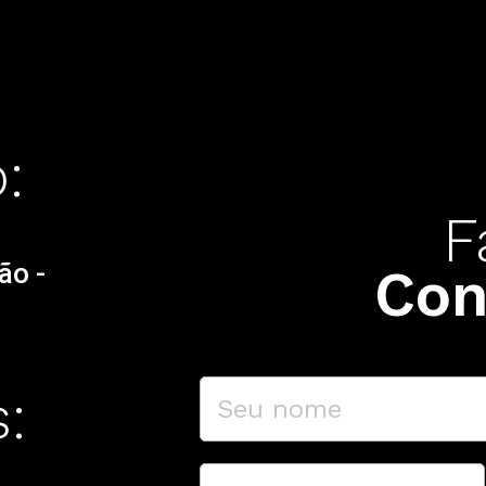
:
F
ão -
Con
: