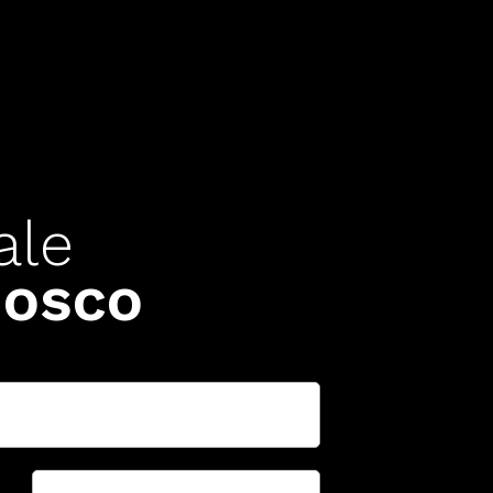
ale
osco