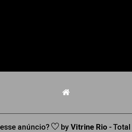
desse anúncio?
by
Vitrine Rio
- Total